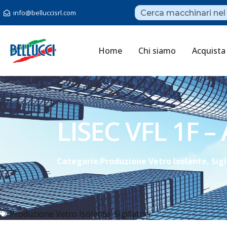
info@belluccisrl.com
Home
Chi siamo
Acquista
LISEC VFL 1F –
Categorie:
Produzione Vetro Isolante
,
Sigi
Produzione Vetro Isolante
,
Sigillatrici