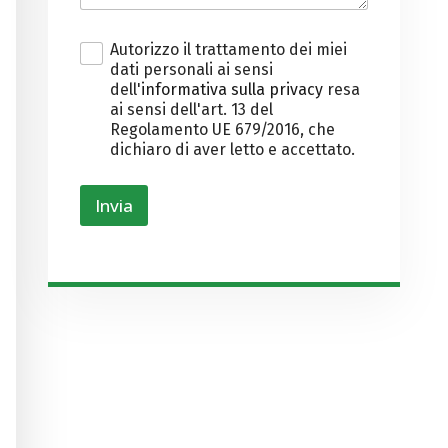
P
Autorizzo il trattamento dei miei
r
dati personali ai sensi
i
dell'
informativa sulla privacy
resa
v
ai sensi dell'art. 13 del
a
Regolamento UE 679/2016, che
c
dichiaro di aver letto e accettato.
y
*
Invia