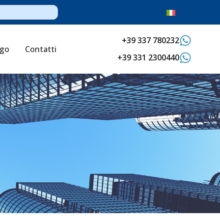
+39 337 780232
ogo
Contatti
+39 331 2300440