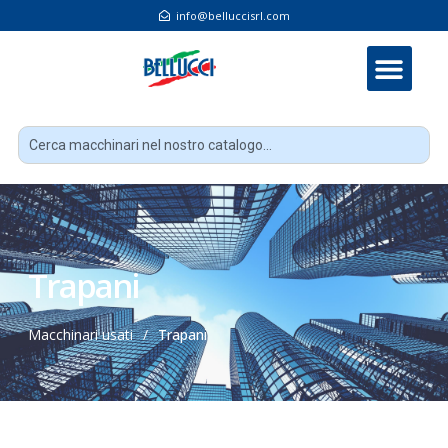
info@belluccisrl.com
Trapani
Macchinari usati
/
Trapani