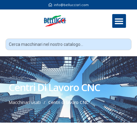
info@belluccisrl.com
Centri Di Lavoro CNC
Macchinari usati
/
Centri di lavoro CNC